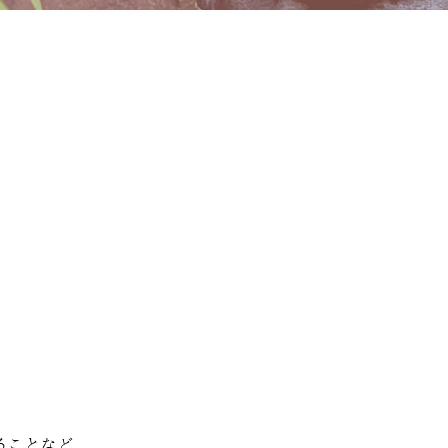
、
ることなど