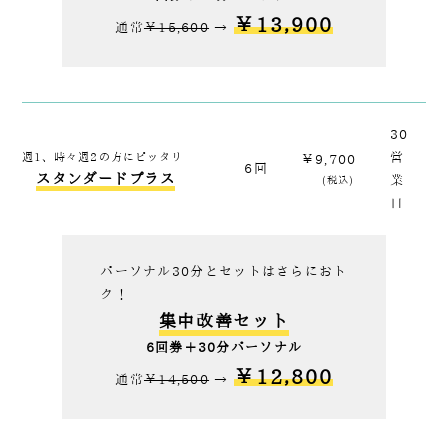
￥13,900
通常
￥15,600
→
30
週1、時々週2の方にピッタリ
営
￥9,700
6回
スタンダードプラス
業
(税込)
日
パーソナル30分と
セットはさらにおト
ク！
集中改善セット
6回券＋30分パーソナル
￥12,800
通常
￥14,500
→