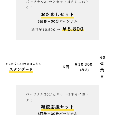
パーソナル30分と
セットはさらにおト
ク！
おためしセット
3回券＋30分パーソナル
￥8,800
通常
￥10,500
→
60
営
月3回くらいの方はこちら
￥10,800
6回
スタンダード
業
(税込)
日
パーソナル30分と
セットはさらにおト
ク！
継続応援セット
6回券＋30分パーソナル