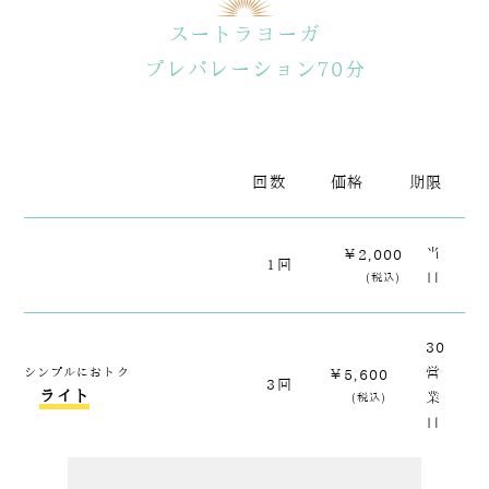
スートラヨーガ
プレパレーション70分
回数
価格
期限
当
￥2,000
1回
日
(税込)
30
シンプルにおトク
営
￥5,600
3回
ライト
業
(税込)
日