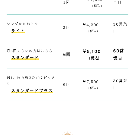
1回
当日
(税込)
シンプルにおトク
30営業
￥4,200
3回
ライト
日
(税込)
60営
月3回くらいの方はこちら
￥8,100
6回
スタンダード
業日
(税込)
週1、時々週2の方にピッタ
30営業
￥7,500
リ
6回
日
(税込)
スタンダードプラス