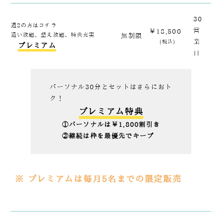
090-1302-3033
30
週2の方はコチラ
火曜日～日曜日 / 8：00～20：00（月曜日定休）
営
￥18,500
通い放題、整え放題、特典充実
無制限
業
(税込)
プレミアム
日
パーソナル30分と
セットはさらにおト
ク！
プレミアム特典
①パーソナルは￥1,800割引き
②継続は枠を最優先でキープ
※ プレミアムは毎月5名までの限定販売