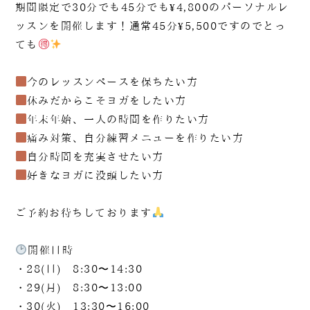
期間限定で30分でも45分でも¥4,800のパーソナルレ
ッスンを開催します！通常45分¥5,500ですのでとっ
ても
今のレッスンペースを保ちたい方
休みだからこそヨガをしたい方
年末年始、一人の時間を作りたい方
痛み対策、自分練習メニューを作りたい方
自分時間を充実させたい方
好きなヨガに没頭したい方
ご予約お待ちしております
️
開催日時
・28(日) 8:30〜14:30
・29(月) 8:30〜13:00
090-1302-3033
・30(火) 13:30〜16:00