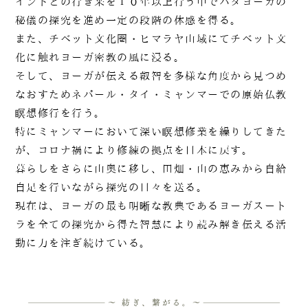
インドとの行き来を１０年以上行う中でハタヨーガの
秘儀の探究を進め一定の段階の体感を得る。
また、チベット文化圏・ヒマラヤ山域にてチベット文
化に触れヨーガ密教の風に浸る。
そして、ヨーガが伝える叡智を多様な角度から見つめ
なおすためネパール・タイ・ミャンマーでの原始仏教
瞑想修行を行う。
特にミャンマーにおいて深い瞑想修業を繰りしてきた
が、コロナ禍により修練の拠点を日本に戻す。
暮らしをさらに山奥に移し、田畑・山の恵みから自給
自足を行いながら探究の日々を送る。
現在は、ヨーガの最も明晰な教典であるヨーガスート
ラを全ての探究から得た智慧により読み解き伝える活
動に力を注ぎ続けている。