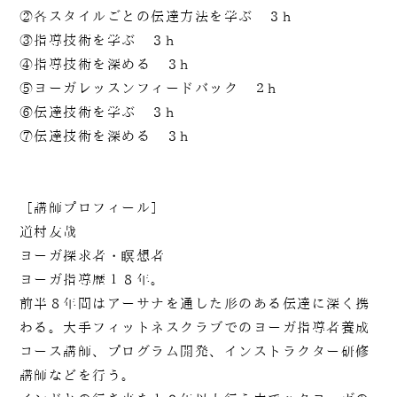
②各スタイルごとの伝達方法を学ぶ ３h
③指導技術を学ぶ ３h
④指導技術を深める ３h
⑤ヨーガレッスンフィードバック ２h
⑥伝達技術を学ぶ ３h
⑦伝達技術を深める ３h
090-1302-3033
火曜日～日曜日 / 8：00～20：00（月曜日定休）
［講師プロフィール］
道村友哉
ヨーガ探求者・瞑想者
ヨーガ指導歴１８年。
前半８年間はアーサナを通した形のある伝達に深く携
わる。大手フィットネスクラブでのヨーガ指導者養成
コース講師、プログラム開発、インストラクター研修
講師などを行う。