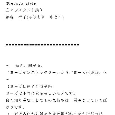
@ieyoga_style
◯アシスタント講師
藤森 智子(ふじもり さとこ)
=========================
～ 紡ぎ、繋がる。
〝ヨーガインストラクター〟から〝ヨーガ伝達者〟へ
～
【ヨーガ伝達者育成講座】
ヨーガは本当に素晴らしいモノです。
良く知り進むことでその気持ちは一層深まっていくば
かりです。
ヨーガは古代から脈々と受け継がれてきた智慧の結