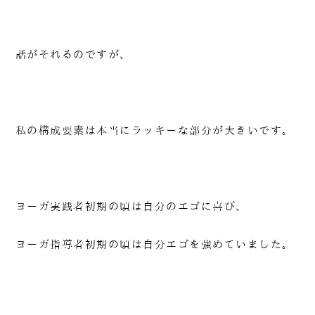
話がそれるのですが、
090-1302-3033
火曜日～日曜日 / 8：00～20：00（月曜日定休）
私の構成要素は本当にラッキーな部分が大きいです。
ヨーガ実践者初期の頃は自分のエゴに喜び、
ヨーガ指導者初期の頃は自分エゴを強めていました。