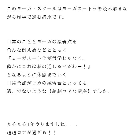
このヨーガ・スクールはヨーガスートラを読み解きな
がら座学で進む講座です。
日常のこととヨーガの接着点を
色んな例え話などとともに
『ヨーガスートラが哲学じゃなく、
確かにこれは私の道しるべだわー！』
となるように体感までいく
日常全部がヨガの練習台と言っても
過言でないような【超超コアな講座】でした。
まるまる1年やりますしね、、、
超超コアが過ぎる！！