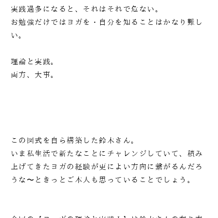
実践過多になると、それはそれで危ない。
お勉強だけではヨガを・自分を知ることはかなり難し
い。
090-1302-3033
理論と実践。
両方、大事。
火曜日～日曜日 / 8：00～20：00（月曜日定休）
この図式を自ら構築した鈴木さん。
いま私生活で新たなことにチャレンジしていて、積み
上げてきたヨガの経験が更によい方向に繋がるんだろ
うな〜ときっとご本人も思っていることでしょう。