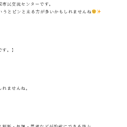
幌市民交流センターです。
物というとピンと来る方が多いかもしれませんね
です。】
しれませんね。
え判断・処理・思考などが的確にできる能力。