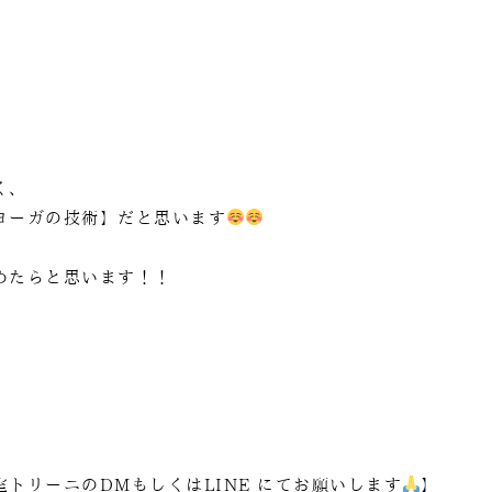
く、
ヨーガの技術】だと思います
めたらと思います！！
トリーニのDMもしくはLINE にてお願いします
】