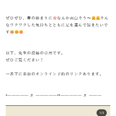
ぜひぜひ、春の始まりに
なんか面白そう〜
そん
なワクワクした気持ちとともに足を運んで頂きたいで
す
以下、先生の投稿の引用です。
ぜひご覧ください！
一番下に参加のオンライン予約のリンクあります。
•————— ♬ —————••————— ♬ ———
090-1302-3033
火曜日～日曜日 / 8：00～20：00（月曜日定休）