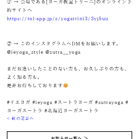
① → 会場である[ヨーガ教室トリーニ]のオンライン予
約サイトへ
https://tol-app.jp/s/yogatrini3/3yj5uu
② → このインスタグラムへDMをお願いします。
@ieyoga_style @sutra__yoga
まだお逢いしたことのない方も、お久しぶりの方も、
よく知る方も。
是非お待ちしております
#イエヨガ #ieyoga #スートラヨーガ #sutrayoga #
ヨーガスートラ #北海道ヨーガスートラ
< 前の記事へ
お知らせ一覧へ ＞