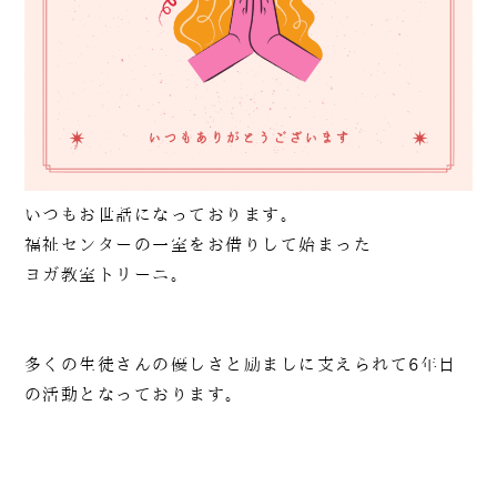
いつもお世話になっております。
090-1302-3033
福祉センターの一室をお借りして始まった
ヨガ教室トリーニ。
火曜日～日曜日 / 8：00～20：00（月曜日定休）
多くの生徒さんの優しさと励ましに支えられて6年目
の活動となっております。